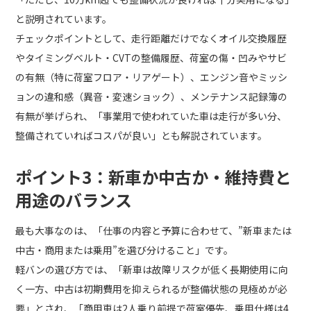
と説明されています。
チェックポイントとして、走行距離だけでなくオイル交換履歴
やタイミングベルト・CVTの整備履歴、荷室の傷・凹みやサビ
の有無（特に荷室フロア・リアゲート）、エンジン音やミッシ
ョンの違和感（異音・変速ショック）、メンテナンス記録簿の
有無が挙げられ、「事業用で使われていた車は走行が多い分、
整備されていればコスパが良い」とも解説されています。
ポイント3：新車か中古か・維持費と
用途のバランス
最も大事なのは、「仕事の内容と予算に合わせて、”新車または
中古・商用または乗用”を選び分けること」です。
軽バンの選び方では、「新車は故障リスクが低く長期使用に向
く一方、中古は初期費用を抑えられるが整備状態の見極めが必
要」とされ、「商用車は2人乗り前提で荷室優先、乗用仕様は4