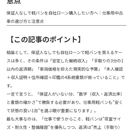
意点
保証人なしで軽バンを自社ローン購入したい方へ：仕事用中古
電話でのお問い合わせ
車の選び方と注意点
050-3145-9885
【この記事のポイント】
LINEでのお問い合わせ
LINEお友だち追加
結論として、保証人なしでも自社ローンで軽バンを買えるケー
スは多く、その条件は「安定した継続収入」「手取りの3分の1
以内の返済額」「車両価格を抑えた現実的な予算」「本人確認
＋収入証明＋住所確認＋印鑑の4系統書類が揃っていること」で
す。
一言で言うと、「保証人がいない分、”数字（収入・返済比率）
と書類の確かさ”で勝負する必要があり、仕事用軽バンも”安く
て状態の良い1台”を選ぶ眼が重要になります」。
最も大事なのは、「仕事で使うからこそ、軽バンは”荷室サイ
ズ・耐久性・整備履歴”を優先しつつ、返済は”売上（手取り）