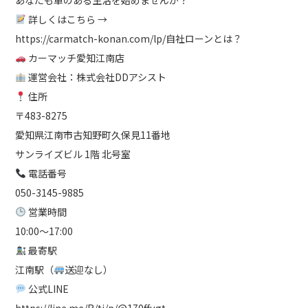
詳しくはこちら →
https://carmatch-konan.com/lp/自社ローンとは？
カーマッチ愛知江南店
運営会社：株式会社DDアシスト
住所
〒483-8275
愛知県江南市古知野町久保見11番地
サンライズビル 1階 北号室
電話番号
050-3145-9885
営業時間
10:00～17:00
最寄駅
江南駅（
送迎なし）
公式LINE
https://line.me/R/ti/p/@170ffugt