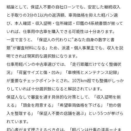
結論として、保証人不要の自社ローンでも、安定した継続収入
と手取りの3分の1以内の返済額、車両価格を抑えた軽バン選
び、本人確認・収入証明・住所確認・印鑑の4系統書類が揃って
いれば、仕事用中古車を購入できる可能性は十分あります。
一言で言うと、「保証人の代わりに”あなた自身の数字と書
類”が審査材料になる」ため、派遣・個人事業主でも、収入を説
明できれば現実的な選択肢になります。
仕事用軽バンの中古車選びでは、「走行距離だけでなく整備状
況」「荷室サイズと傷・凹み」「車検残とメンテナンス記録」
が重要なチェックポイントとされ、10万km超でも整備がしっか
りしていれば十分選択肢になると解説されています。
保証人なしで審査を通す具体的な対策として、「収入証明を揃
える」「頭金を用意する」「希望車両価格を下げる」「他の借
入を整理する」「保証人不要の店舗を選ぶ」という5つが挙げら
れています。
初心者がまず押さえるべき点は、「軽バンは仕事の道具＝止ま