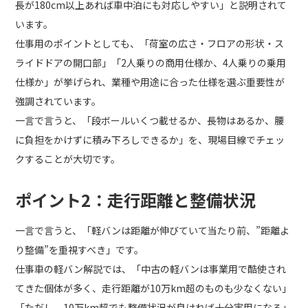
長が180cm以上あれば車中泊にも対応しやすい」と説明されて
います。
仕事用のポイントとしても、「荷室の広さ・フロアの形状・ス
ライドドアの開口部」「2人乗りの商用仕様か、4人乗りの乗用
仕様か」が挙げられ、業種や用途に合った仕様を選ぶ重要性が
強調されています。
一言で言うと、「段ボールいくつ載せるか、長物はあるか、腰
に負担をかけずに積み下ろしできるか」を、現場目線でチェッ
クすることが大切です。
ポイント2：走行距離と整備状況
一言で言うと、「軽バンは距離が伸びていて当たり前、”距離よ
り整備”を重視すべき」です。
仕事車の軽バン解説では、「中古の軽バンは事業用で酷使され
てきた個体が多く、走行距離が10万km超のものも少なくない」
「ただし、10万km超でも整備状況が良ければ十分実用になる」