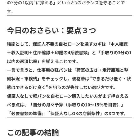
の3分の1以内”に抑える」という2つのバランスを守ることで
す。
今日のおさらい：要点３つ
結論として、保証人不要の自社ローンを通すカギは「本人確認
＋収入証明＋住所確認＋印鑑の4系統書類」と「手取りの3分の1
以内の返済比率」を揃えることです。
一言で言うと、仕事用の軽バンは「荷室の広さ・走行距離と整
備状況・車検残」をチェックし、価格帯は”できるだけ低く・状
態はできるだけ良く”を狙うのが失敗しない選び方です。
保証人なしで軽バンを自社ローン購入したい方がまず押さえる
べき点は、「自分の月々予算（手取りの10〜15％を目安）」
「必要書類の準備」「保証人なしOKの店舗条件」の3つです。
この記事の結論