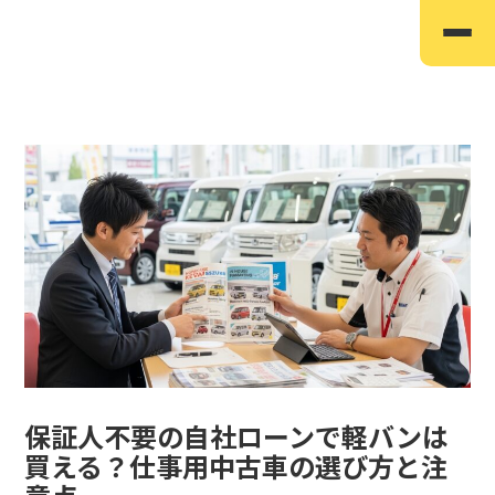
TOP
選ばれる理由
取り扱い車種
自社ローンとは
お客様のお声
よくあるご質問
ご購入までの流れ
店舗情報
保証人不要の自社ローンで軽バンは
買える？仕事用中古車の選び方と注