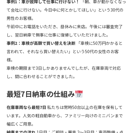
事例1：車が故障して仕事に行けない！
「朝、車が動かなくなっ
て会社に行けない。今日中に何とかしてほしい」という30代の
男性のお客様。
午前中にお電話をいただき、昼休みに来店。午後には審査完了
し、翌日納車で無事に仕事に復帰していただけました。
事例2：車検が高額で買い替えを決断
「車検に50万円かかると
言われて、それなら買い替えたい」という50代の女性のお客
様。
車検の期限まで3日しかありませんでしたが、在庫車両で対応
し、間に合わせることができました。
最短7日納車の仕組み
在庫車両なら最短7日
私たちは常時50台以上の在庫を保有して
います。人気の軽自動車から、ファミリー向けのミニバンまで
幅広くご用意。
納車までの流れ
1日目：ご相談・審査 2～3日目：車両整備・点